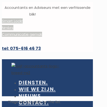
Accountants en Adviseurs met een verfrissende
blik!
Smart Lockr
Nmbrs
Communicatie gemak
tel: 075-616 46 73
DIENSTEN.
WIE WE ZIJN.
NIEUWS.
CONTACT.
There are no posts on the list.