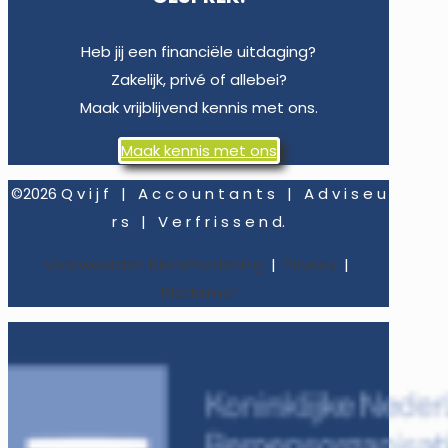
Heb jij een financiële uitdaging?
Zakelijk, privé of allebei?
Maak vrijblijvend kennis met ons.
Maak kennis met ons
©2026 Q v i j f | A c c o u n t a n t s | A d v i s e u
r s | V e r f r i s s e n d.
Voorwaarden Dienstverlening
|
Privacy
|
Disclaimer