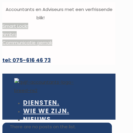
Accountants en Adviseurs met een verfrissende
blik!
Smart Lockr
Nmbrs
Communicatie gemak
tel: 075-616 46 73
DIENSTEN.
WIE WE ZIJN.
NIEUWS.
CONTACT.
There are no posts on the list.