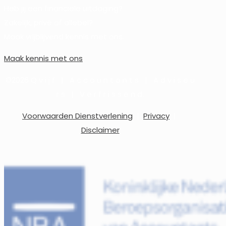
Heb jij een financiële uitdaging?
Zakelijk, privé of allebei?
Maak vrijblijvend kennis met ons.
Maak kennis met ons
©2026 Q v i j f | A c c o u n t a n t s | A d v i s e u
r s | V e r f r i s s e n d.
Voorwaarden Dienstverlening
|
Privacy
|
Disclaimer