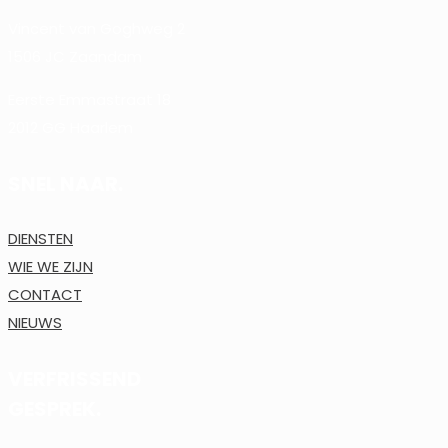
Vincent van Goghweg 2
1506 JC Zaandam
Eerste Emmastraat 18
2012 GG Haarlem
SNEL NAAR.
DIENSTEN
WIE WE ZIJN
CONTACT
NIEUWS
VERFRISSEND
GESPREK.