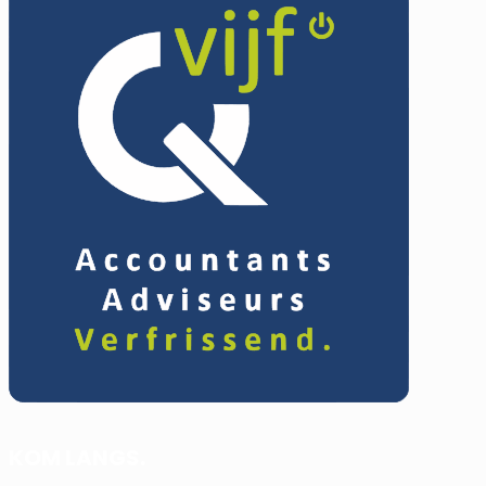
✕
DIENSTEN.
WIE WE ZIJN.
NIEUWS.
CONTACT.
KOM LANGS.